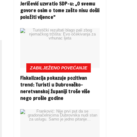
Jeričević uzvratio SDP-u: „O svemu
govore osim o tome zašto nisu došli
položiti vijence“
ZABILJEŽENO POVEĆANJE
Fiskalizacija pokazuje pozitivan
trend: Turisti u Dubrovačko-
neretvanskoj županiji troše više
nego prošle godine