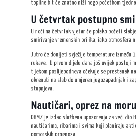
topline bit će znatno niži nego početkom tjedna
U četvrtak postupno smi
U noći na četvrtak vjetar će polako početi slabj
smirivanje vremenskih prilika, iako atmosfera n
Jutro će donijeti svježije temperature između 1
rukave. U prvom dijelu dana još uvijek postoji m
tijekom poslijepodneva očekuje se prestanak nao
okrenuti na slab do umjeren jugozapadnjak i za
stupnjeva.
Nautičari, oprez na moru
DHMZ je izdao službena upozorenja za veći dio H
nautičarima, ribarima i svima koji planiraju akt
pomorskih prognoza.