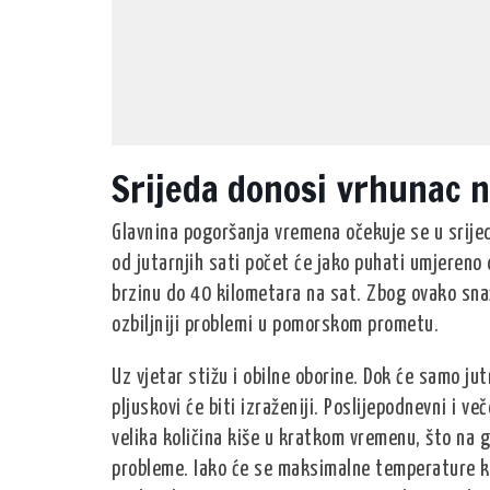
Srijeda donosi vrhunac n
Glavnina pogoršanja vremena očekuje se u srije
od jutarnjih sati počet će jako puhati umjereno 
brzinu do 40 kilometara na sat. Zbog ovako snaž
ozbiljniji problemi u pomorskom prometu.
Uz vjetar stižu i obilne oborine. Dok će samo j
pljuskovi će biti izraženiji. Poslijepodnevni i v
velika količina kiše u kratkom vremenu, što na
probleme. Iako će se maksimalne temperature kr