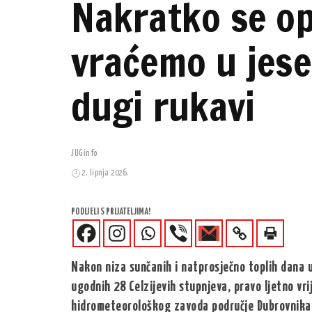
Nakratko se op
vraćemo u jese
dugi rukavi
JUGinfo
2. lipnja 2026.
PODIJELI S PRIJATELJIMA!
Nakon niza sunčanih i natprosječno toplih dana 
ugodnih 28 Celzijevih stupnjeva, pravo ljetno vr
hidrometeorološkog zavoda područje Dubrovnika i