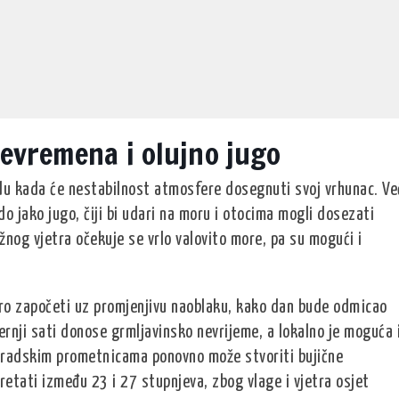
evremena i olujno jugo
du kada će nestabilnost atmosfere dosegnuti svoj vrhunac. Ve
do jako jugo, čiji bi udari na moru i otocima mogli dosezati
nog vjetra očekuje se vrlo valovito more, pa su mogući i
utro započeti uz promjenjivu naoblaku, kako dan bude odmicao
ečernji sati donose grmljavinsko nevrijeme, a lokalno je moguća 
 gradskim prometnicama ponovno može stvoriti bujične
etati između 23 i 27 stupnjeva, zbog vlage i vjetra osjet