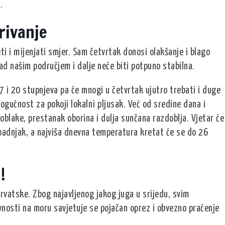
.
rivanje
eti i mijenjati smjer. Sam četvrtak donosi olakšanje i blago
ad našim područjem i dalje neće biti potpuno stabilna.
7 i 20 stupnjeva pa će mnogi u četvrtak ujutro trebati i duge
ogućnost za pokoji lokalni pljusak. Već od sredine dana i
blake, prestanak oborina i dulja sunčana razdoblja. Vjetar će
padnjak, a najviša dnevna temperatura kretat će se do 26
!
rvatske. Zbog najavljenog jakog juga u srijedu, svim
ivnosti na moru savjetuje se pojačan oprez i obvezno praćenje