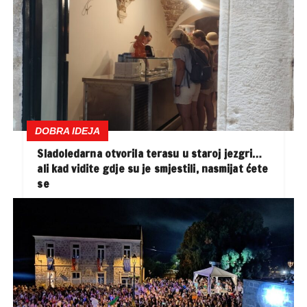
DOBRA IDEJA
Sladoledarna otvorila terasu u staroj jezgri…
ali kad vidite gdje su je smjestili, nasmijat ćete
se