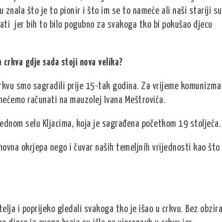
znala što je to pionir i što im se to nameće ali naši stariji su
ati jer bih to bilo pogubno za svakoga tko bi pokušao djecu
la crkva gdje sada stoji nova velika?
crkvu smo sagradili prije 15-tak godina. Za vrijeme komunizma
 nećemo računati na mauzolej Ivana Meštrovića.
sjednom selu Kljacima, koja je sagrađena početkom 19 stoljeća.
uhovna okrjepa nego i čuvar naših temeljnih vrijednosti kao što
elja i poprijeko gledali svakoga tko je išao u crkvu. Bez obzir