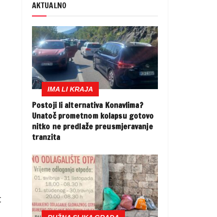
AKTUALNO
IMA LI KRAJA
Postoji li alternativa Konavlima?
Unatoč prometnom kolapsu gotovo
nitko ne predlaže preusmjeravanje
tranzita
t