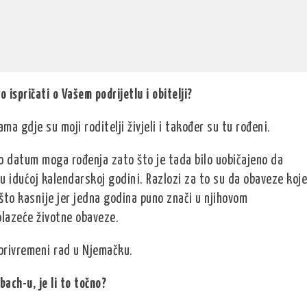
o ispričati o Vašem podrijetlu i obitelji?
 gdje su moji roditelji živjeli i također su tu rođeni.
o datum moga rođenja zato što je tada bilo uobičajeno da
 u idućoj kalendarskoj godini. Razlozi za to su da obaveze koje
 što kasnije jer jedna godina puno znači u njihovom
olazeće životne obaveze.
 privremeni rad u Njemačku.
ach-u, je li to točno?