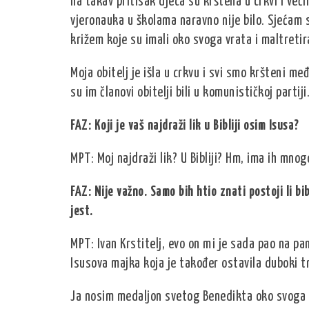
na takav pritisak djeca su krštena u crkvi i veći
vjeronauka u školama naravno nije bilo. Sjećam se
križem koje su imali oko svoga vrata i maltretir
Moja obitelj je išla u crkvu i svi smo kršteni međ
su im članovi obitelji bili u komunističkoj partiji
FAZ: Koji je vaš najdraži lik u Bibliji osim Isusa?
MPT: Moj najdraži lik? U Bibliji? Hm, ima ih mnogo
FAZ: Nije važno. Samo bih htio znati postoji li bib
jest.
MPT: Ivan Krstitelj, evo on mi je sada pao na pam
Isusova majka koja je također ostavila duboki t
Ja nosim medaljon svetog Benedikta oko svoga 