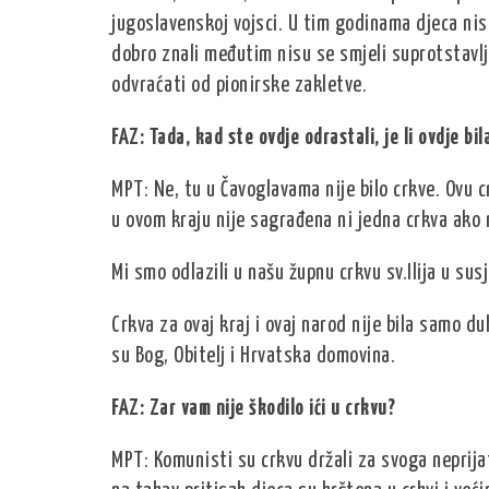
jugoslavenskoj vojsci. U tim godinama djeca nisu 
dobro znali međutim nisu se smjeli suprotstavlj
odvraćati od pionirske zakletve.
FAZ: Tada, kad ste ovdje odrastali, je li ovdje bi
MPT: Ne, tu u Čavoglavama nije bilo crkve. Ovu 
u ovom kraju nije sagrađena ni jedna crkva ako
Mi smo odlazili u našu župnu crkvu sv.Ilija u su
Crkva za ovaj kraj i ovaj narod nije bila samo d
su Bog, Obitelj i Hrvatska domovina.
FAZ: Zar vam nije škodilo ići u crkvu?
MPT: Komunisti su crkvu držali za svoga neprijat