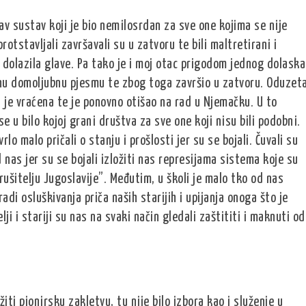
v sustav koji je bio nemilosrdan za sve one kojima se nije
protstavljali završavali su u zatvoru te bili maltretirani i
je dolazila glave. Pa tako je i moj otac prigodom jednog dolaska
dnu domoljubnu pjesmu te zbog toga završio u zatvoru. Oduzet
 je vraćena te je ponovno otišao na rad u Njemačku. U to
se u bilo kojoj grani društva za sve one koji nisu bili podobni.
vrlo malo pričali o stanju i prošlosti jer su se bojali. Čuvali su
 nas jer su se bojali izložiti nas represijama sistema koje su
šitelju Jugoslavije”. Međutim, u školi je malo tko od nas
di osluškivanja priča naših starijih i upijanja onoga što je
i i stariji su nas na svaki način gledali zaštititi i maknuti od
ožiti pionirsku zakletvu, tu nije bilo izbora kao i služenje u