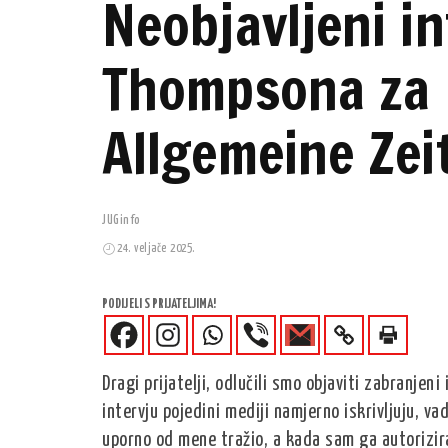
Neobjavljeni in
Thompsona za 
Allgemeine Zei
JUGinfo
24. veljače 2025.
PODIJELI S PRIJATELJIMA!
Dragi prijatelji, odlučili smo objaviti zabranjen
intervju pojedini mediji namjerno iskrivljuju, va
uporno od mene tražio, a kada sam ga autorizira