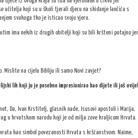
na djece iz ovoga kraja su išla na vjeronauk u crkvu jer
 učitelja koji su u školi tjerali djecu na skidanje lančića s
anjem svakoga tko je isticao svoju vjeru.
utim ima nekih iz drugih obitelji koji su bili kršteni potajno je
.
. Mislite na cijelu Bibliju ili samo Novi zavjet?
lijski lik koji ju je posebno impresionirao kao dijete ili još uvije
et, Da, Ivan Krstitelj, glasnik nade, Isusovi apostoli i Marija,
rag u hrvatskom narodu koji je od milja zove kraljicom Hrvata.
vrata kao simbol povezanosti Hrvata s kršćanstvom. Naime,