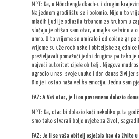
MPT: Da, u Mönchengladbach-u i drugim krajevima
Na jednom gradilištu se i polomio. Nije u to vrij
mladih ljudi je odlazila trbuhom za kruhom u zap
slučaju je otišao sam otac, a majka se brinula o
umro. U to vrijeme se umiralo i od obične gripe 
vrijeme su uže rodbinske i obiteljske zajednice b
preživljavali pomažući jedni drugima pa tako je m
najveći autoritet cijele obitelji. Njegova mudros
ugradio u nas, svoje unuke i dan danas živi jer 
Bio je i ostao naša velika emocija. Jednu sam pj
FAZ: A Vaš otac, je li on povremeno dolazio dom
MPT: Da, otac bi dolazio kući nekoliko puta godi
smo tako stvarali bolje uvjete za život, sagradili
FAZ: Je li se vaša obitelj osjećala kao da živite 