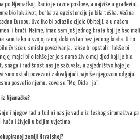
 po Njemačkoj. Radio je razne poslove, a najviše u građevini.
eme bio lak život, borba za egzistenciju je bila teška. Većina
adnu Europu. Uveliko bi odlazile cijele Obitelji, a u našem
 meni i braći. Naime, imao sam još jednog brata koji je kao mal
pa sam tako u svojoj ranoj dobi ostao bez jednog brata. U to
ile čvršće u smislu povezivanja, lakše bi opstali i lakše bi
ojoj majci bilo lakše jer je s nama živio moj djed koji je bio
t, snaga i radišnost nas je sačuvala, a zajedništvo koje je
svi smo ostali povezani zahvaljujući najviše njegovom odgoju.
esmu posvetio njemu, zove se “Moj Dida i ja”.
a iz Njemačke?
šnje i njegov rad u tuđini nas je vadio iz teškog siromaštva pa
 kuću i živjeli u boljim uvjetima.
u okupiranoj zemlji Hrvatskoj?