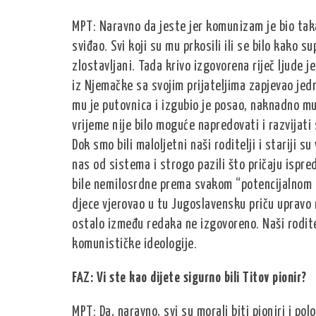
MPT: Naravno da jeste jer komunizam je bio taka
sviđao. Svi koji su mu prkosili ili se bilo kako su
zlostavljani. Tada krivo izgovorena riječ ljude 
iz Njemačke sa svojim prijateljima zapjevao je
mu je putovnica i izgubio je posao, naknadno mu
vrijeme nije bilo moguće napredovati i razvijati 
Dok smo bili maloljetni naši roditelji i stariji su 
nas od sistema i strogo pazili što pričaju ispred
bile nemilosrdne prema svakom “potencijalnom ru
djece vjerovao u tu Jugoslavensku priču upravo ra
ostalo između redaka ne izgovoreno. Naši roditelj
komunističke ideologije.
FAZ: Vi ste kao dijete sigurno bili Titov pionir?
MPT: Da, naravno, svi su morali biti pioniri i pol