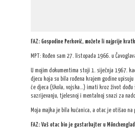
FAZ: Gospodine Perković, možete li najprije kratk
MPT: Rođen sam 27. listopada 1966. u Čavoglavama
U mojim dokumentima stoji 1. siječnja 1967. ka
djecu koja su bila rođena krajem godine upisuju
će djeca (škola, vojska…) imati kroz život dođu
sazrijevanju, tjelesnoj i mentalnoj snazi za nad
Moja majka je bila kućanica, a otac je otišao na
FAZ: Vaš otac bio je gastarbajter u Mönchengladb