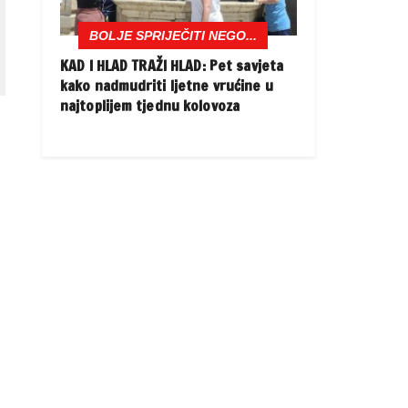
BOLJE SPRIJEČITI NEGO...
KAD I HLAD TRAŽI HLAD: Pet savjeta
kako nadmudriti ljetne vrućine u
najtoplijem tjednu kolovoza