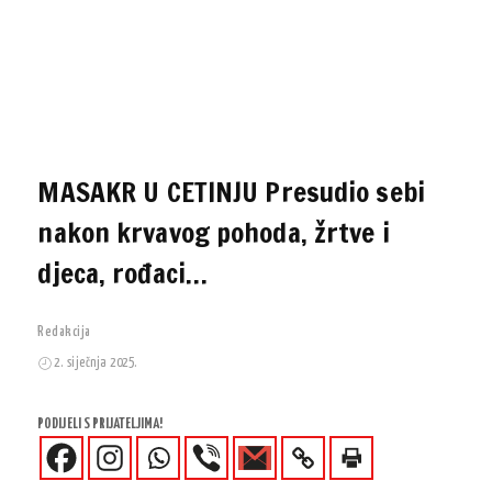
MASAKR U CETINJU Presudio sebi
nakon krvavog pohoda, žrtve i
djeca, rođaci…
Redakcija
2. siječnja 2025.
PODIJELI S PRIJATELJIMA!