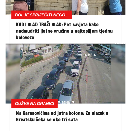
BOLJE SPRIJEČITI NEGO...
KAD I HLAD TRAŽI HLAD: Pet savjeta kako
nadmudriti ljetne vrućine u najtoplijem tjednu
kolovoza
GUŽVE NA GRANICI
Na Karasovićima od jutra kolone: Za ulazak u
Hrvatsku čeka se oko tri sata